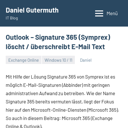
Zum
Daniel Gutermuth
Inhalt
Menü
IT Blog
springen
Outlook – Signature 365 (Symprex)
löscht / überschreibt E-Mail Text
Exchange Online
Windows 10 / 11
Daniel
Juni
13,
Mit Hilfe der Lösung Signature 365 von Symprex ist es
2022
möglich E-Mail-Signaturen (Abbinder) mit geringen
administrativen Aufwand zu betreiben. Wie der Name
Signature 365 bereits vermuten lässt, liegt der Fokus
hier auf den Microsoft-Online-Diensten (Microsoft 365).
So auch in diesem Beitrag: Microsoft 365 (Exchange
Online & Outlook).