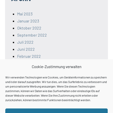
Mai 2023
Januar 2023
Oktober 2022
September 2022
Juli 2022
Juni 2022
Februar 2022
Januar 2022
Cookie-Zustimmung verwalten
Dezember 2021
November 2021
Wir verwenden Technologien wie Cookies, um Geräteinformationen zu speichern
und/oder darauf zuzugreifen. Wir tun dies, um das Surferlebnis zu verbessern und
um personalisierte Werbung anzuzeigen. Wenn Sie diesen Technologien
zustimmen, können wir Daten wie das Surfverhalten oder eindeutige IDs auf
dieser Website verarbeiten. Wenn Sie Ihre Zustimmung nicht erteilen oder
zurückziehen, können bestimmte Funktionen beeinträchtigt werden.