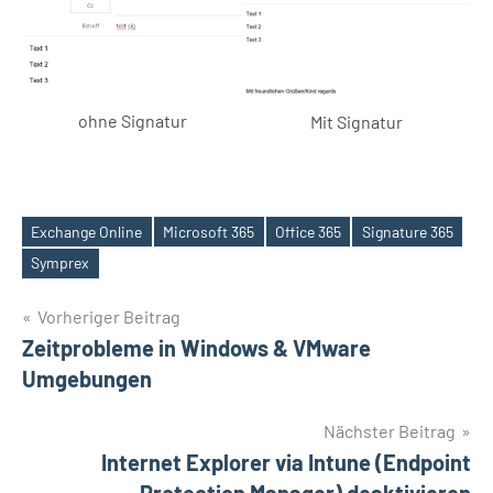
ohne Signatur
Mit Signatur
Exchange Online
Microsoft 365
Office 365
Signature 365
Schlagwörter
Symprex
Beitragsnavigation
Vorheriger Beitrag
Zeitprobleme in Windows & VMware
Umgebungen
Nächster Beitrag
Internet Explorer via Intune (Endpoint