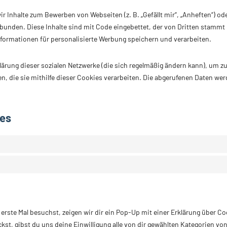
 Inhalte zum Bewerben von Webseiten (z. B. „Gefällt mir“, „Anheften“) ode
bunden. Diese Inhalte sind mit Code eingebettet, der von Dritten stammt 
formationen für personalisierte Werbung speichern und verarbeiten.
klärung dieser sozialen Netzwerke (die sich regelmäßig ändern kann), um zu
, die sie mithilfe dieser Cookies verarbeiten. Die abgerufenen Daten wer
ies
rste Mal besuchst, zeigen wir dir ein Pop-Up mit einer Erklärung über Co
ckst, gibst du uns deine Einwilligung alle von dir gewählten Kategorien vo