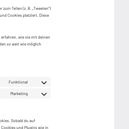
r zum Teilen (z. B. „Tweeten“)
und Cookies platziert. Diese
 erfahren, wie sie mit deinen
den so weit wie möglich
Funktional
Consent
to
Marketing
Consent
service
to
wordpress
service
youtube
okies. Sobald du auf
n Cookies und Plugins wie in