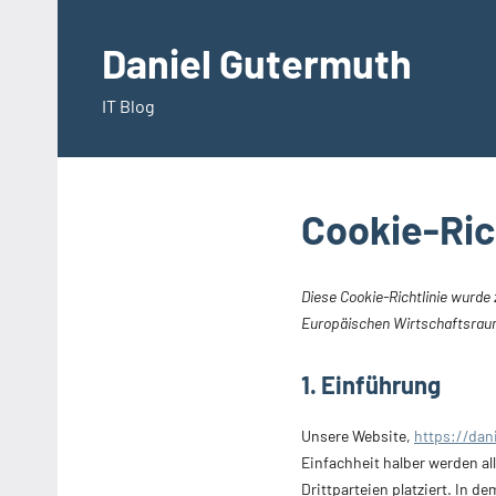
Zum
Inhalt
Daniel Gutermuth
springen
IT Blog
Cookie-Rich
Diese Cookie-Richtlinie wurde 
Europäischen Wirtschaftsrau
1. Einführung
Unsere Website,
https://dan
Einfachheit halber werden a
Drittparteien platziert. In