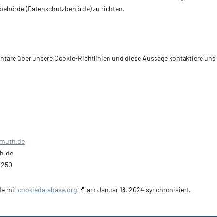
sbehörde (Datenschutzbehörde) zu richten.
are über unsere Cookie-Richtlinien und diese Aussage kontaktiere uns b
rmuth.de
th.de
1250
de mit
cookiedatabase.org
am Januar 18, 2024 synchronisiert.