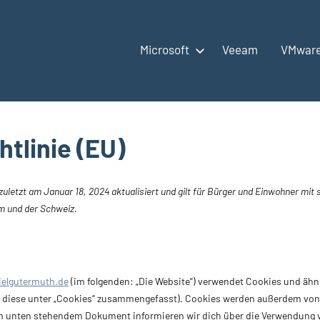
Microsoft
Veeam
VMwar
tlinie (EU)
zuletzt am Januar 18, 2024 aktualisiert und gilt für Bürger und Einwohner mi
m und der Schweiz.
ielgutermuth.de
(im folgenden: „Die Website“) verwendet Cookies und ähn
ll diese unter „Cookies“ zusammengefasst). Cookies werden außerdem von
 dem unten stehendem Dokument informieren wir dich über die Verwendung 