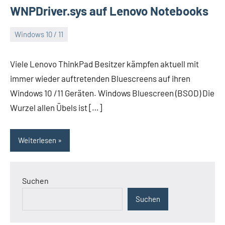
WNPDriver.sys auf Lenovo Notebooks
Windows 10 / 11
Januar
Daniel
12,
Viele Lenovo ThinkPad Besitzer kämpfen aktuell mit
2023
immer wieder auftretenden Bluescreens auf ihren
Windows 10 /11 Geräten. Windows Bluescreen (BSOD) Die
Wurzel allen Übels ist […]
Weiterlesen
Suchen
Suchen