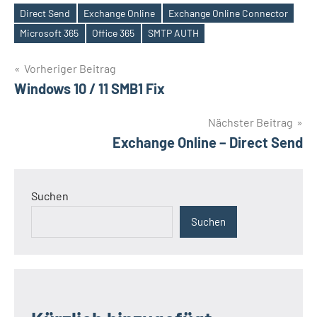
Direct Send
Exchange Online
Exchange Online Connector
Schlagwörter
Microsoft 365
Office 365
SMTP AUTH
Beitragsnavigation
Vorheriger Beitrag
Windows 10 / 11 SMB1 Fix
Nächster Beitrag
Exchange Online – Direct Send
Suchen
Suchen