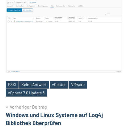
ESXI
Keine Antwort
vCenter
VMware
Schlagwörter
vSphere 7.0 Update 3
Beitragsnavigation
Vorheriger Beitrag
Windows und Linux Systeme auf Log4j
Bibliothek überprüfen