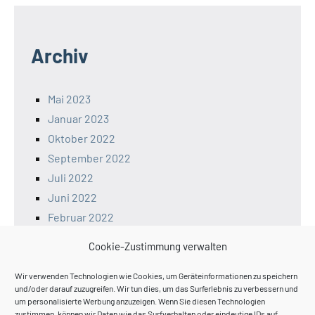
Archiv
Mai 2023
Januar 2023
Oktober 2022
September 2022
Juli 2022
Juni 2022
Februar 2022
Januar 2022
Cookie-Zustimmung verwalten
Dezember 2021
November 2021
Wir verwenden Technologien wie Cookies, um Geräteinformationen zu speichern
und/oder darauf zuzugreifen. Wir tun dies, um das Surferlebnis zu verbessern und
um personalisierte Werbung anzuzeigen. Wenn Sie diesen Technologien
zustimmen, können wir Daten wie das Surfverhalten oder eindeutige IDs auf