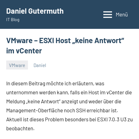
Zum
Daniel Gutermuth
Inhalt
Menü
IT Blog
springen
VMware – ESXI Host „keine Antwort“
im vCenter
VMware
Daniel
Dezember
17,
In diesem Beitrag möchte ich erläutern, was
2021
unternommen werden kann, falls ein Host im vCenter die
Meldung „keine Antwort“ anzeigt und weder über die
Management-Oberfläche noch SSH erreichbar ist.
Aktuell ist dieses Problem besonders bei ESXI 7.0.3 U3 zu
beobachten.