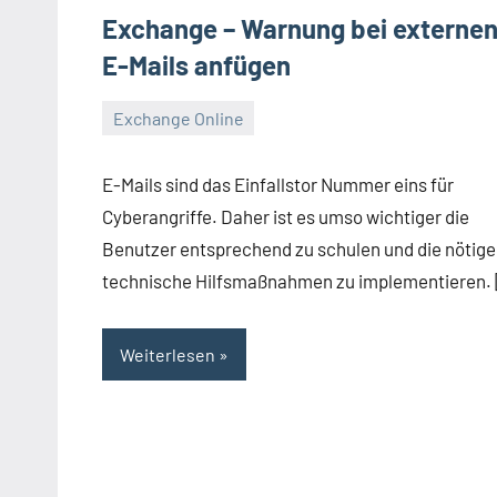
Exchange – Warnung bei externe
E-Mails anfügen
Exchange Online
Dezember
Daniel
22,
E-Mails sind das Einfallstor Nummer eins für
2021
Cyberangriffe. Daher ist es umso wichtiger die
Benutzer entsprechend zu schulen und die nötig
technische Hilfsmaßnahmen zu implementieren.
Weiterlesen