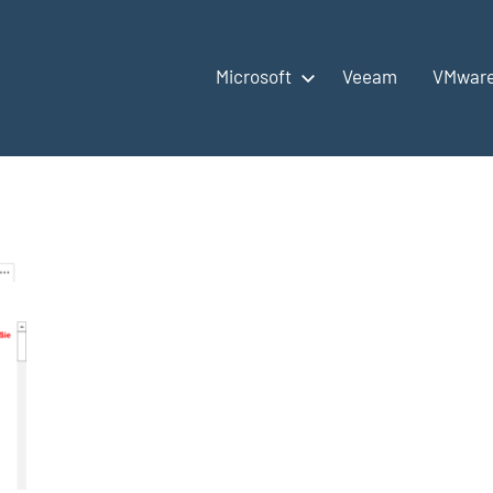
Microsoft
Veeam
VMwar