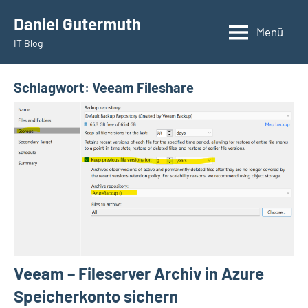
Zum
Daniel Gutermuth
Inhalt
Menü
IT Blog
springen
Schlagwort:
Veeam Fileshare
Veeam – Fileserver Archiv in Azure
Speicherkonto sichern