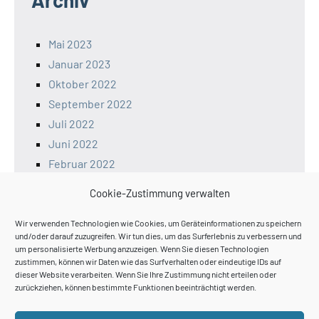
Archiv
Mai 2023
Januar 2023
Oktober 2022
September 2022
Juli 2022
Juni 2022
Februar 2022
Januar 2022
Cookie-Zustimmung verwalten
Dezember 2021
November 2021
Wir verwenden Technologien wie Cookies, um Geräteinformationen zu speichern
und/oder darauf zuzugreifen. Wir tun dies, um das Surferlebnis zu verbessern und
um personalisierte Werbung anzuzeigen. Wenn Sie diesen Technologien
zustimmen, können wir Daten wie das Surfverhalten oder eindeutige IDs auf
dieser Website verarbeiten. Wenn Sie Ihre Zustimmung nicht erteilen oder
zurückziehen, können bestimmte Funktionen beeinträchtigt werden.