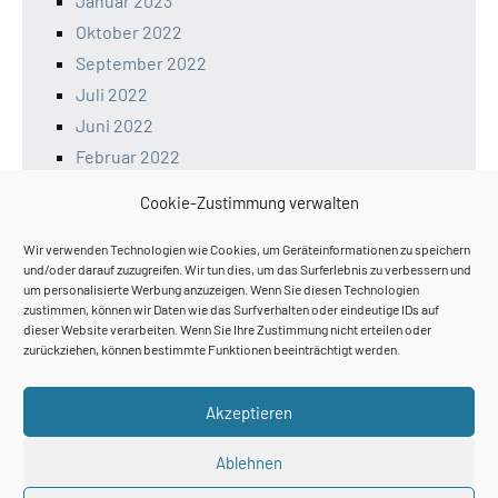
Januar 2023
Oktober 2022
September 2022
Juli 2022
Juni 2022
Februar 2022
Januar 2022
Cookie-Zustimmung verwalten
Dezember 2021
November 2021
Wir verwenden Technologien wie Cookies, um Geräteinformationen zu speichern
und/oder darauf zuzugreifen. Wir tun dies, um das Surferlebnis zu verbessern und
um personalisierte Werbung anzuzeigen. Wenn Sie diesen Technologien
zustimmen, können wir Daten wie das Surfverhalten oder eindeutige IDs auf
dieser Website verarbeiten. Wenn Sie Ihre Zustimmung nicht erteilen oder
zurückziehen, können bestimmte Funktionen beeinträchtigt werden.
Akzeptieren
Suchen
Ablehnen
Suchen