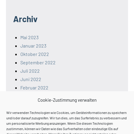
Archiv
Mai 2023
Januar 2023
Oktober 2022
September 2022
Juli 2022
Juni 2022
Februar 2022
Januar 2022
Cookie-Zustimmung verwalten
Dezember 2021
November 2021
Wir verwenden Technologien wie Cookies, um Geräteinformationen zu speichern
und/oder darauf zuzugreifen. Wir tun dies, um das Surferlebnis zu verbessern und
um personalisierte Werbung anzuzeigen. Wenn Sie diesen Technologien
zustimmen, können wir Daten wie das Surfverhalten oder eindeutige IDs auf