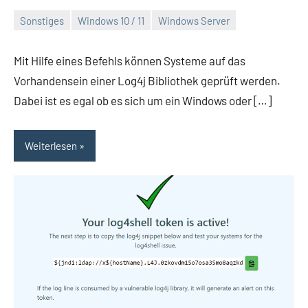
Sonstiges
Windows 10 / 11
Windows Server
Dezember
Daniel
15,
Mit Hilfe eines Befehls können Systeme auf das
2021
Vorhandensein einer Log4j Bibliothek geprüft werden.
Dabei ist es egal ob es sich um ein Windows oder […]
Weiterlesen