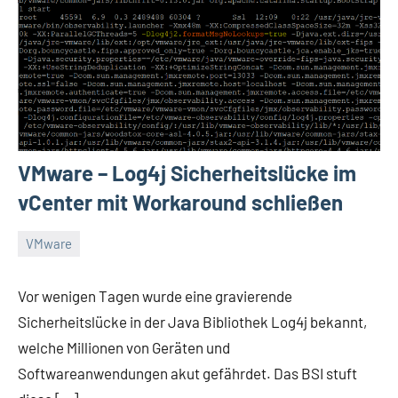
VMware – Log4j Sicherheitslücke im
vCenter mit Workaround schließen
VMware
Dezember
Daniel
13,
Vor wenigen Tagen wurde eine gravierende
2021
Sicherheitslücke in der Java Bibliothek Log4j bekannt,
welche Millionen von Geräten und
Softwareanwendungen akut gefährdet. Das BSI stuft