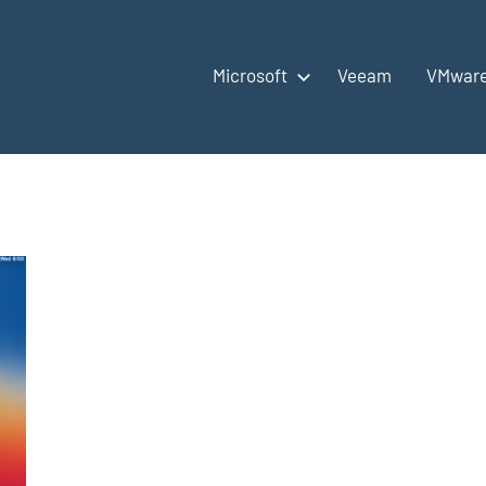
Microsoft
Veeam
VMwar