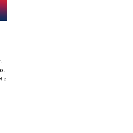
s
es,
che